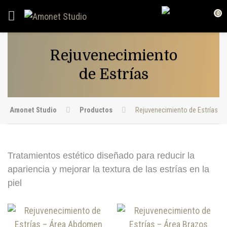
0
Rejuvenecimiento
de Estrías
Amonet Studio
Productos
Rejuvenecimiento de Estrías
Tratamientos estético diseñado para reducir la
apariencia y mejorar la textura de las estrías en la
piel